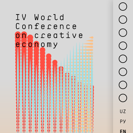
UZ
РУ
EN